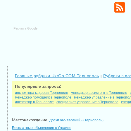
Реклама Google
Главные рубрики UkrGo.COM Тернополь
Рубрики в ра
|
Популярные запросы:
инспектора кадров в Тернополе
менеджер ассистент в Тернополе
менеджер помощник в Тернополе
менеджер управление в Тернопо
инспектор в Тернополе
специалист управление в Тернополе
специ
Местонахождение:
Доски объявлений - (Тернополь)
Бесплатные объявления в Украине