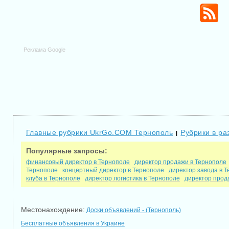
Реклама Google
Главные рубрики UkrGo.COM Тернополь
Рубрики в ра
|
Популярные запросы:
финансовый директор в Тернополе
директор продажи в Тернополе
Тернополе
концертный директор в Тернополе
директор завода в 
клуба в Тернополе
директор логистика в Тернополе
директор прод
Местонахождение:
Доски объявлений - (Тернополь)
Бесплатные объявления в Украине