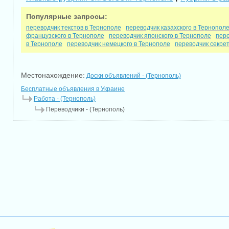
Популярные запросы:
переводчик текстов в Тернополе
переводчик казахского в Тернопол
французского в Тернополе
переводчик японского в Тернополе
пере
в Тернополе
переводчик немецкого в Тернополе
переводчик секре
Местонахождение:
Доски объявлений - (Тернополь)
Бесплатные объявления в Украине
Работа - (Тернополь)
Переводчики - (Тернополь)