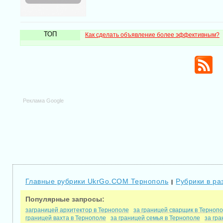
ТОП
Как сделать объявление более эффективным?
Реклама Google
Главные рубрики UkrGo.COM Тернополь
Рубрики в ра
|
Популярные запросы:
заграницей архитектор в Тернополе
за границей сварщик в Терноп
границей вахта в Тернополе
за границей семья в Тернополе
за гр