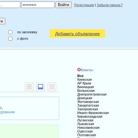
Регистрация
|
Забыли пароль?
по заголовку
Добавить объявление
c фото
О
бласть:
Все
Киевская
АР Крым
Винницкая
Волынская
Днепропетровская
Донецкая
Житомирская
Закарпатская
е
,
Запорожская
удование
Ивано-Франковская
Кировоградская
Луганская
Львовская
Николаевская
Одесская
Полтавская