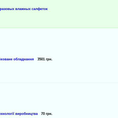
оразовых влажных салфеток
фіковане обладнання
3501 грн.
технології виробництва
70 грн.