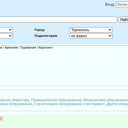
Вход:
Город:
Подкатегория:
ан
/
Армения
/
Туркмения
/
Киргизия
/
ование, инвентарь
Промышленное оборудование
Медицинское оборудовани
,
,
евое оборудование
Строительное оборудование и инструмент
Другое обор
,
,
м?