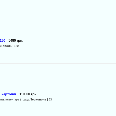
130
5480 грн.
рнополь
| 120
, картоплі
110000 грн.
ины, инвентарь ) город:
Тернополь
| 83