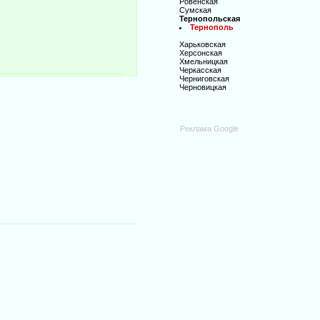
Ровенская
Сумская
Тернопольская
Тернополь
Харьковская
Херсонская
Хмельницкая
Черкасская
Черниговская
Черновицкая
Реклама Google