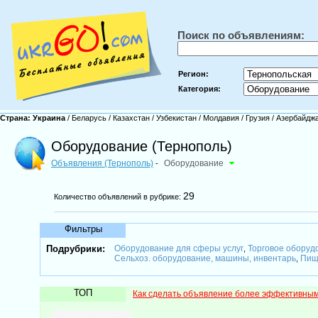
Поиск по объявлениям:
Регион:
Категория:
Страна:
Украина
/
Беларусь
/
Казахстан
/
Узбекистан
/
Молдавия
/
Грузия
/
Азербайдж
Оборудование (Тернополь)
Объявления (Тернополь)
Оборудование
-
29
Количество объявлений в рубрике:
Фильтры
Подрубрики:
Оборудование для сферы услуг
Торговое оборуд
,
Сельхоз. оборудование, машины, инвентарь
Пищ
,
ТОП
Как сделать объявление более эффективны