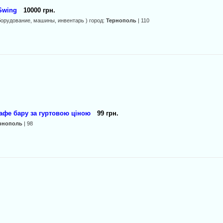
Swing
10000 грн.
оборудование, машины, инвентарь ) город:
Тернополь
| 110
афе бару за гуртовою ціною
99 грн.
рнополь
| 98