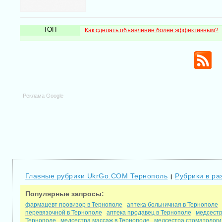
ТОП
Как сделать объявление более эффективным?
Реклама Google
Главные рубрики UkrGo.COM Тернополь
Рубрики в ра
|
Популярные запросы:
фармацевт провизор в Тернополе
аптека больничная в Тернополе
перевязочной в Тернополе
аптека продавец в Тернополе
медсестр
Тернополе
медсестра массаж в Тернополе
медсестра стоматологи