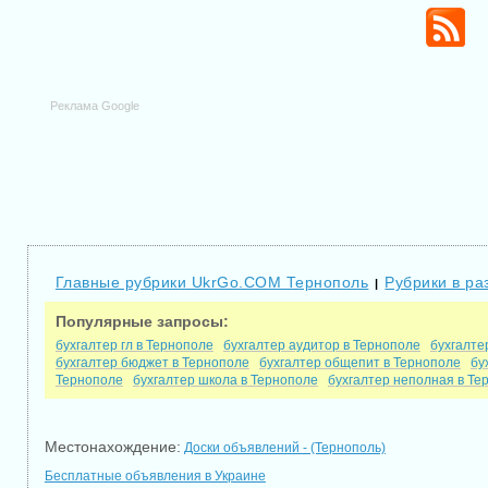
Реклама Google
Главные рубрики UkrGo.COM Тернополь
Рубрики в ра
|
Популярные запросы:
бухгалтер гл в Тернополе
бухгалтер аудитор в Тернополе
бухгалте
бухгалтер бюджет в Тернополе
бухгалтер общепит в Тернополе
бу
Тернополе
бухгалтер школа в Тернополе
бухгалтер неполная в Те
Местонахождение:
Доски объявлений - (Тернополь)
Бесплатные объявления в Украине