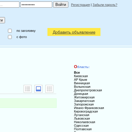
Регистрация
|
Забыли пароль?
по заголовку
Добавить объявление
c фото
О
бласть:
Все
Киевская
АР Крым
Винницкая
Волынская
Днепропетровская
Донецкая
Житомирская
Закарпатская
Запорожская
Ивано-Франковская
Кировоградская
Луганская
Львовская
Николаевская
Одесская
Полтавская