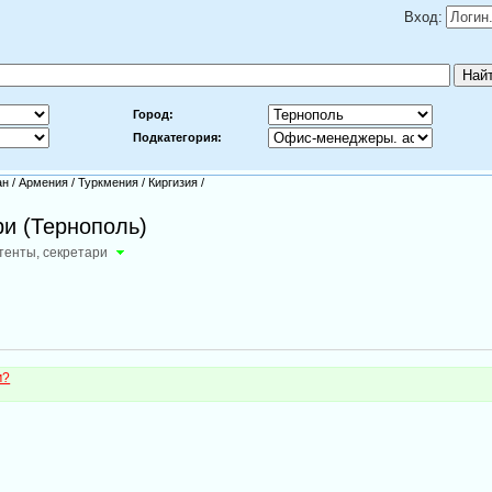
Вход:
Город:
Подкатегория:
ан
/
Армения
/
Туркмения
/
Киргизия
/
и (Тернополь)
тенты, секретари
м?