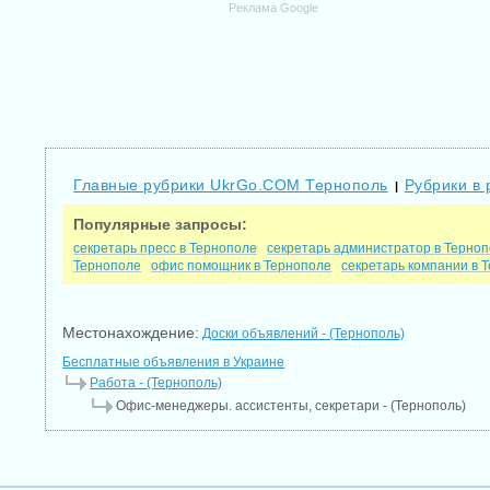
Реклама Google
Главные рубрики UkrGo.COM Тернополь
Рубрики в 
|
Популярные запросы:
секретарь пресс в Тернополе
секретарь администратор в Терно
Тернополе
офис помощник в Тернополе
секретарь компании в 
Местонахождение:
Доски объявлений - (Тернополь)
Бесплатные объявления в Украине
Работа - (Тернополь)
Офис-менеджеры. ассистенты, секретари - (Тернополь)