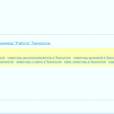
разделе "Работа" Тернополь
поле
секретарь делопроизводитель в Тернополе
секретарь выходной в Терн
Тернополе
секретарь студент в Тернополе
офис секретарь в Тернополе
сек