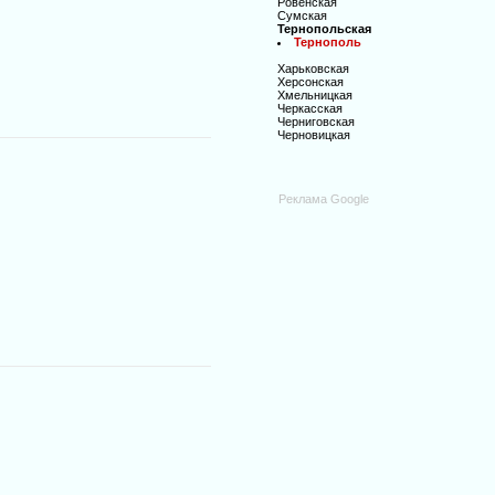
Ровенская
Сумская
Тернопольская
Тернополь
Харьковская
Херсонская
Хмельницкая
Черкасская
Черниговская
Черновицкая
Реклама Google