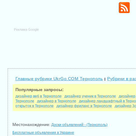
Реклама Google
Главные рубрики UkrGo.COM Тернополь
Рубрики в ра
|
Популярные запросы:
дизайнер веб в Тернополе
дизайнер ученик в Тернополе
дизайнер
Тернополе
дизайнер в Тернополе
дизайнер ландшафтный в Терн
открыток в Тернополе
дизайнер фриланс в Тернополе
дизайнер 3d
Местонахождение:
Доски объявлений - (Тернополь)
Бесплатные объявления в Украине