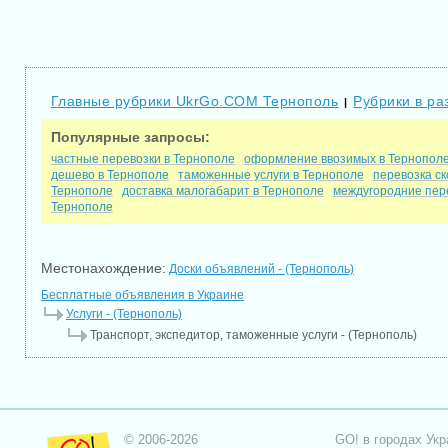
Главные рубрики UkrGo.COM Тернополь
Рубрики в ра
|
Популярные запросы:
частные перевозки в Тернополе
оформление ввозимых в Тернопол
дешево в Тернополе
таможенные услуги в Тернополе
перевозка с
Тернополе
доставка малогабарит в Тернополе
междугородние пер
Тернополе
Местонахождение:
Доски объявлений - (Тернополь)
Бесплатные объявления в Украине
Услуги - (Тернополь)
Транспорт, экспедитор, таможенные услуги - (Тернополь)
© 2006-2026
GO! в городах Укр