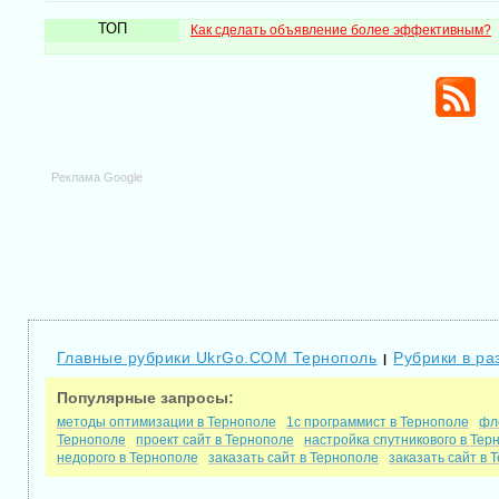
ТОП
Как сделать объявление более эффективным?
Реклама Google
Главные рубрики UkrGo.COM Тернополь
Рубрики в ра
|
Популярные запросы:
методы оптимизации в Тернополе
1с программист в Тернополе
фл
Тернополе
проект сайт в Тернополе
настройка спутникового в Тер
недорого в Тернополе
заказать сайт в Тернополе
заказать сайт в 