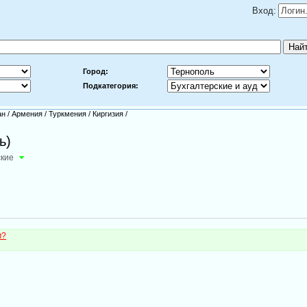
Вход:
Город:
Подкатегория:
ан
/
Армения
/
Туркмения
/
Киргизия
/
ь)
ские
м?