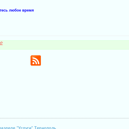
йтесь любое время
м?
разделе "Услуги" Тернополь