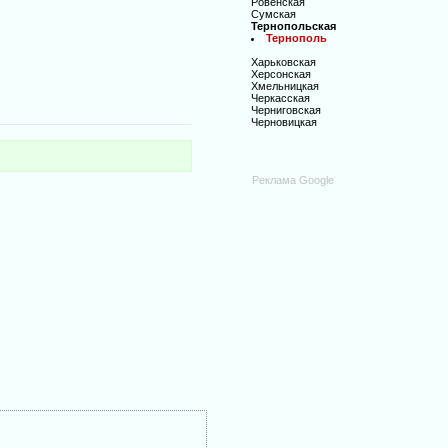
Ровенская
Сумская
Тернопольская
Тернополь
Харьковская
Херсонская
Хмельницкая
Черкасская
Черниговская
Черновицкая
Реклама Google