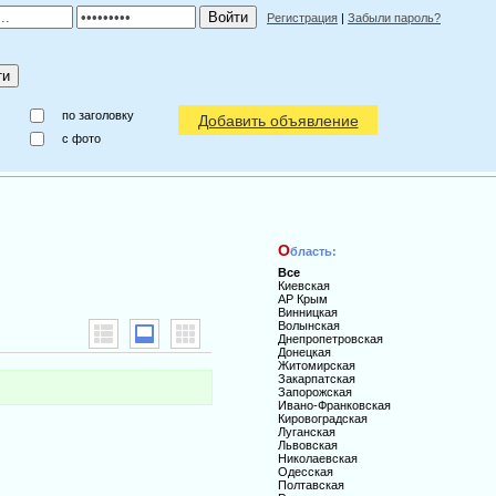
Регистрация
|
Забыли пароль?
по заголовку
Добавить объявление
c фото
О
бласть:
Все
Киевская
АР Крым
Винницкая
Волынская
Днепропетровская
Донецкая
Житомирская
Закарпатская
Запорожская
Ивано-Франковская
Кировоградская
Луганская
Львовская
Николаевская
Одесская
Полтавская