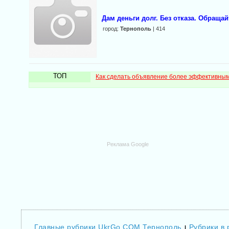
Дам деньги долг. Без отказа. Обраща
город:
Тернополь
| 414
ТОП
Как сделать объявление более эффективны
Реклама Google
Главные рубрики UkrGo.COM Тернополь
Рубрики в 
|