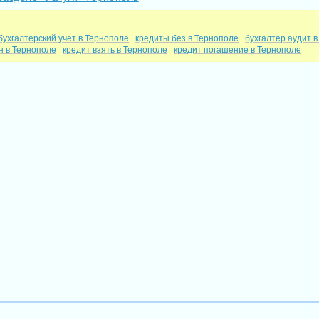
бухгалтерский учет в Тернополе
кредиты без в Тернополе
бухгалтер аудит 
н в Тернополе
кредит взять в Тернополе
кредит погашение в Тернополе