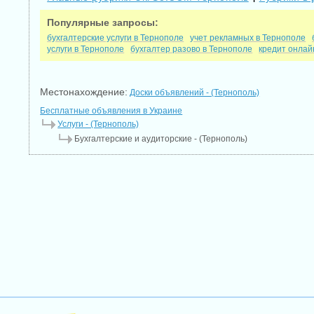
Популярные запросы:
бухгалтерские услуги в Тернополе
учет рекламных в Тернополе
услуги в Тернополе
бухгалтер разово в Тернополе
кредит онлай
Местонахождение:
Доски объявлений - (Тернополь)
Бесплатные объявления в Украине
Услуги - (Тернополь)
Бухгалтерские и аудиторские - (Тернополь)