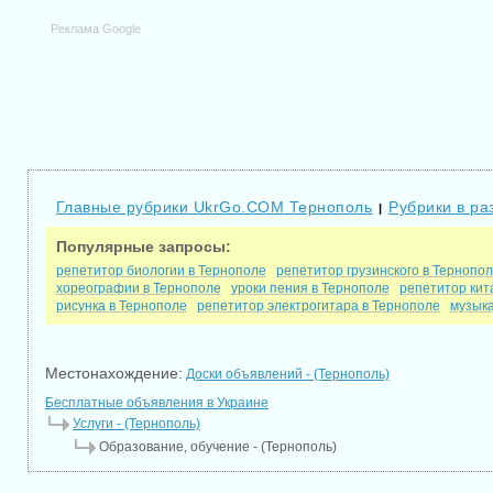
Реклама Google
Главные рубрики UkrGo.COM Тернополь
Рубрики в ра
|
Популярные запросы:
репетитор биологии в Тернополе
репетитор грузинского в Тернопо
хореографии в Тернополе
уроки пения в Тернополе
репетитор кит
рисунка в Тернополе
репетитор электрогитара в Тернополе
музыка
Местонахождение:
Доски объявлений - (Тернополь)
Бесплатные объявления в Украине
Услуги - (Тернополь)
Образование, обучение - (Тернополь)