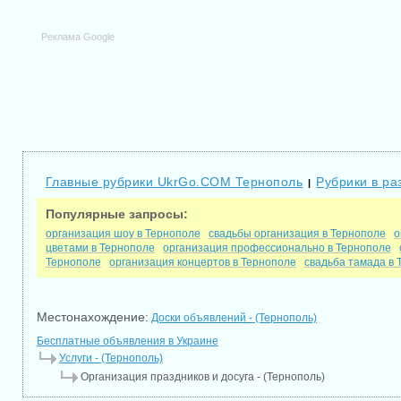
Реклама Google
Главные рубрики UkrGo.COM Тернополь
Рубрики в ра
|
Популярные запросы:
организация шоу в Тернополе
свадьбы организация в Тернополе
о
цветами в Тернополе
организация профессионально в Тернополе
Тернополе
организация концертов в Тернополе
свадьба тамада в 
Местонахождение:
Доски объявлений - (Тернополь)
Бесплатные объявления в Украине
Услуги - (Тернополь)
Организация праздников и досуга - (Тернополь)