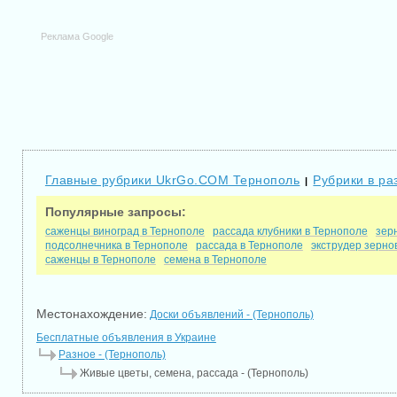
Реклама Google
Главные рубрики UkrGo.COM Тернополь
Рубрики в ра
|
Популярные запросы:
саженцы виноград в Тернополе
рассада клубники в Тернополе
зер
подсолнечника в Тернополе
рассада в Тернополе
экструдер зерно
саженцы в Тернополе
семена в Тернополе
Местонахождение:
Доски объявлений - (Тернополь)
Бесплатные объявления в Украине
Разное - (Тернополь)
Живые цветы, семена, рассада - (Тернополь)