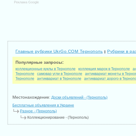
Реклама Google
Главные рубрики UkrGo.COM Тернополь
Рубрики в ра
|
Популярные запросы:
коллекционные куклы в Тернополе
коллекция марок в Тернополе
а
Тернополе
самовар угли в Тернополе
антиквариат монеты в Терно
Тернополе
антиквариат в Тернополе
антиквариат дорого в Терноп
Местонахождение:
Доски объявлений - (Тернополь)
Бесплатные объявления в Украине
Разное - (Тернополь)
Коллекционирование - (Тернополь)