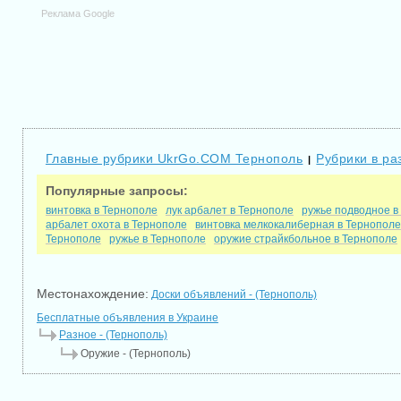
Реклама Google
Главные рубрики UkrGo.COM Тернополь
Рубрики в ра
|
Популярные запросы:
винтовка в Тернополе
лук арбалет в Тернополе
ружье подводное в
арбалет охота в Тернополе
винтовка мелкокалиберная в Тернополе
Тернополе
ружье в Тернополе
оружие страйкбольное в Тернополе
Местонахождение:
Доски объявлений - (Тернополь)
Бесплатные объявления в Украине
Разное - (Тернополь)
Оружие - (Тернополь)