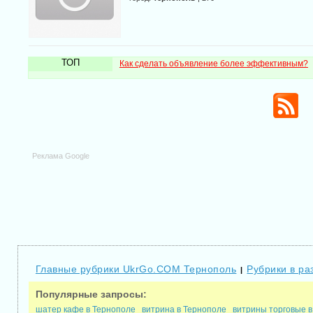
ТОП
Как сделать объявление более эффективным?
Реклама Google
Главные рубрики UkrGo.COM Тернополь
Рубрики в ра
|
Популярные запросы:
шатер кафе в Тернополе
витрина в Тернополе
витрины торговые в