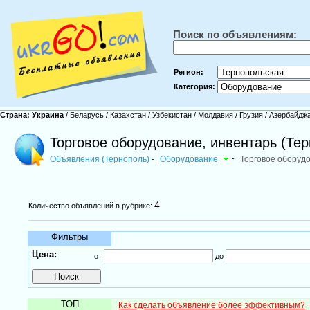
Поиск по объявлениям:
Регион:
Категория:
Страна:
Украина
/
Беларусь
/
Казахстан
/
Узбекистан
/
Молдавия
/
Грузия
/
Азербайдж
Торговое оборудование, инвентарь (Тер
Объявления (Тернополь)
Оборудование
-
Торговое оборудо
-
4
Количество объявлений в рубрике:
Фильтры
Цена:
от
до
ТОП
Как сделать объявление более эффективным?