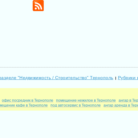
разделе "Недвижимость / Строительство" Тернополь
Рубрики 
|
офис посредник в Тернополе
помещение нежилое в Тернополе
ангар в Те
мещение кафе в Тернополе
под автосервис в Тернополе
ангар аренда в Те