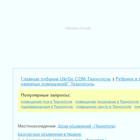
Реклама Google
Главные рубрики UkrGo.COM Тернополь
Рубрики в 
|
нежилых помещений" Тернополь
Популярные запросы:
помещение под в Тернополе
помещение посредник в Тернополе
парикмахерская в Тернополе
помещение центр в Тернополе
по
Местонахождение:
Доски объявлений - (Тернополь)
Бесплатные объявления в Украине