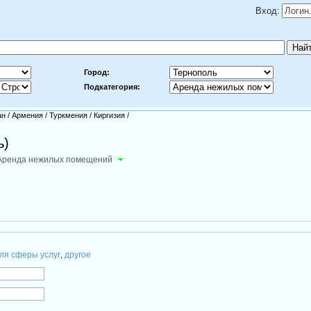
Вход:
Город:
Подкатегория:
ан
/
Армения
/
Туркмения
/
Киргизия
/
ь)
Аренда нежилых помещений
ля сферы услуг
другое
,