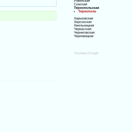
Ровенская
Сумская
Тернопольская
Тернополь
Харьковская
Херсонская
Хмельницкая
Черкасская
Черниговская
Черновицкая
Реклама Google