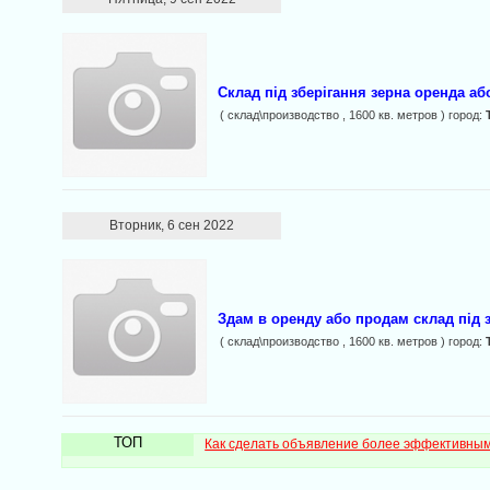
Склад під зберігання зерна оренда а
( склад\производство , 1600 кв. метров ) город:
Вторник, 6 сен 2022
Здам в оренду або продам склад під 
( склад\производство , 1600 кв. метров ) город:
ТОП
Как сделать объявление более эффективны