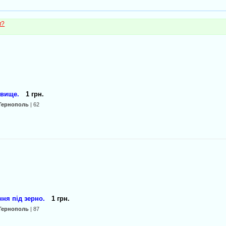
м?
овище.
1 грн.
Тернополь
| 62
ня під зерно.
1 грн.
Тернополь
| 87