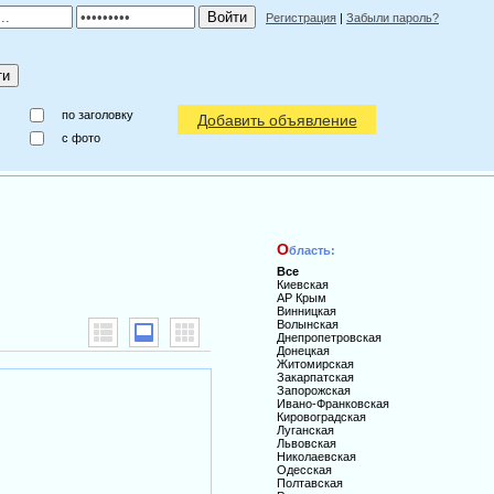
Регистрация
|
Забыли пароль?
по заголовку
Добавить объявление
c фото
О
бласть:
Все
Киевская
АР Крым
Винницкая
Волынская
Днепропетровская
Донецкая
Житомирская
Закарпатская
Запорожская
Ивано-Франковская
Кировоградская
Луганская
Львовская
Николаевская
Одесская
Полтавская