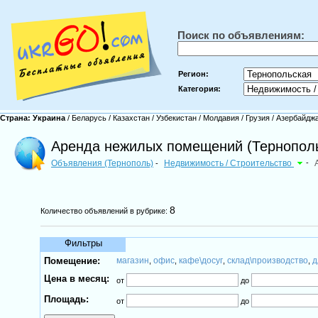
Поиск по объявлениям:
Регион:
Категория:
Страна:
Украина
/
Беларусь
/
Казахстан
/
Узбекистан
/
Молдавия
/
Грузия
/
Азербайдж
Аренда нежилых помещений (Тернопол
Объявления (Тернополь)
Недвижимость / Строительство
-
-
8
Количество объявлений в рубрике:
Фильтры
Помещение:
магазин
офис
кафе\досуг
склад\производство
д
,
,
,
,
Цена в месяц:
от
до
Площадь:
от
до