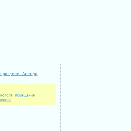
в разделе "Аренда
рнополе
помещение
рнополе