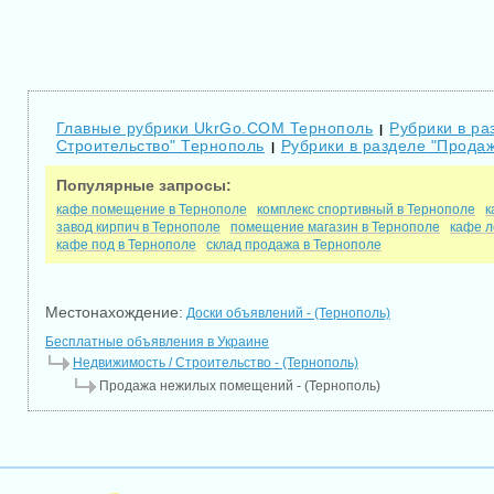
Главные рубрики UkrGo.COM Тернополь
Рубрики в ра
|
Строительство" Тернополь
Рубрики в разделе "Прода
|
Популярные запросы:
кафе помещение в Тернополе
комплекс спортивный в Тернополе
к
завод кирпич в Тернополе
помещение магазин в Тернополе
кафе л
кафе под в Тернополе
склад продажа в Тернополе
Местонахождение:
Доски объявлений - (Тернополь)
Бесплатные объявления в Украине
Недвижимость / Строительство - (Тернополь)
Продажа нежилых помещений - (Тернополь)