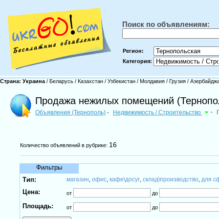
Поиск по объявлениям:
Регион:
Категория:
Страна:
Украина
/
Беларусь
/
Казахстан
/
Узбекистан
/
Молдавия
/
Грузия
/
Азербайдж
Продажа нежилых помещений (Тернопо
Объявления (Тернополь)
Недвижимость / Строительство
-
-
16
Количество объявлений в рубрике:
Фильтры
Тип:
магазин
офис
кафе\досуг
склад\производство
для с
,
,
,
,
Цена:
от
до
Площадь:
от
до