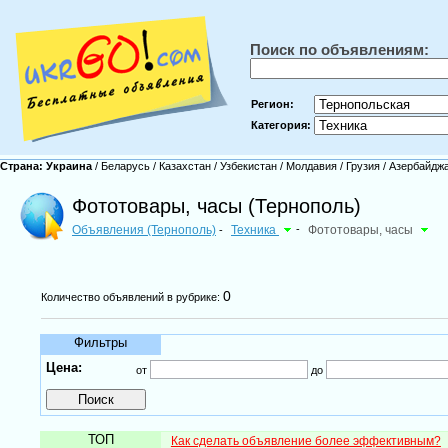
Поиск по объявлениям:
Регион:
Категория:
Страна:
Украина
/
Беларусь
/
Казахстан
/
Узбекистан
/
Молдавия
/
Грузия
/
Азербайдж
Фототовары, часы (Тернополь)
Объявления (Тернополь)
Техника
-
Фототовары, часы
-
0
Количество объявлений в рубрике:
Фильтры
Цена:
от
до
ТОП
Как сделать объявление более эффективным?