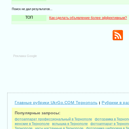
Поиск не дал результатов...
ТОП
Как сделать объявление более эффективным?
Реклама Google
Главные рубрики UkrGo.COM Тернополь
Рубрики в ра
|
Популярные запросы:
фотоаппарат профессиональный в Тернополе
фоторамка в Терноп
женские в Тернополе
вспышка в Тернополе
фотоаппарат в Терноп
Тернополе
часы настенные в Тернополе
фоторамка цифровая в Т