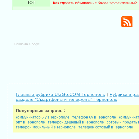
ТОП
Как сделать объявление более эффективным?
Реклама Google
Главные рубрики UkrGo.COM Тернополь
Рубрики в ра
|
разделе "Смартфоны и телефоны" Тернополь
Популярные запросы:
коммуникатор б у в Тернополе
телефон бу в Тернополе
коммуникат
опт в Тернополе
телефон дешевый в Тернополе
сотовый продать 
телефон мобильный в Тернополе
телефон сотовый в Тернополе