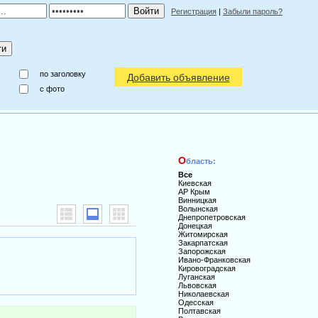
Регистрация
|
Забыли пароль?
по заголовку
Добавить объявление
c фото
О
бласть:
Все
Киевская
АР Крым
Винницкая
Волынская
Днепропетровская
Донецкая
Житомирская
Закарпатская
Запорожская
Ивано-Франковская
Кировоградская
Луганская
Львовская
Николаевская
Одесская
Полтавская