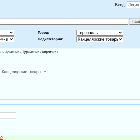
Вход:
Город:
Подкатегория:
ан
/
Армения
/
Туркмения
/
Киргизия
/
Канцелярские товары
м?