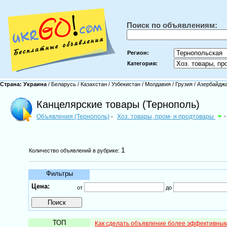
Поиск по объявлениям:
Регион:
Категория:
Страна:
Украина
/
Беларусь
/
Казахстан
/
Узбекистан
/
Молдавия
/
Грузия
/
Азербайдж
Канцелярские товары (Тернополь)
Объявления (Тернополь)
Хоз. товары, пром- и продтовары
-
-
1
Количество объявлений в рубрике:
Фильтры
Цена:
от
до
ТОП
Как сделать объявление более эффективны