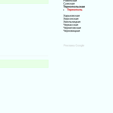
Ровенская
Сумская
Тернопольская
Тернополь
Харьковская
Херсонская
Хмельницкая
Черкасская
Черниговская
Черновицкая
Реклама Google