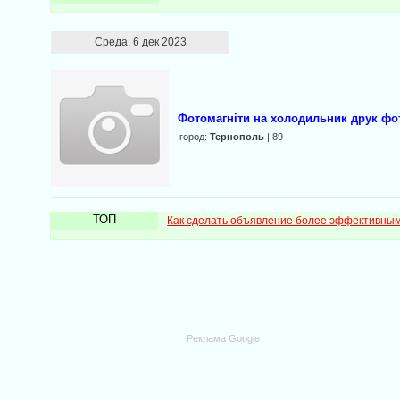
Среда, 6 дек 2023
Фотомагніти на холодильник друк фо
город:
Тернополь
| 89
ТОП
Как сделать объявление более эффективны
Реклама Google