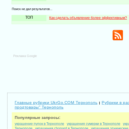
Поиск не дал результатов...
ТОП
Как сделать объявление более эффективным?
Реклама Google
Главные рубрики UkrGo.COM Тернополь
Рубрики в ра
|
продтовары" Тернополь
Популярные запросы:
украшение пупок в Тернополе
украшения сумерки в Тернополе
укр
Тернополе
украшения chopard в Тернополе
украшения этнические