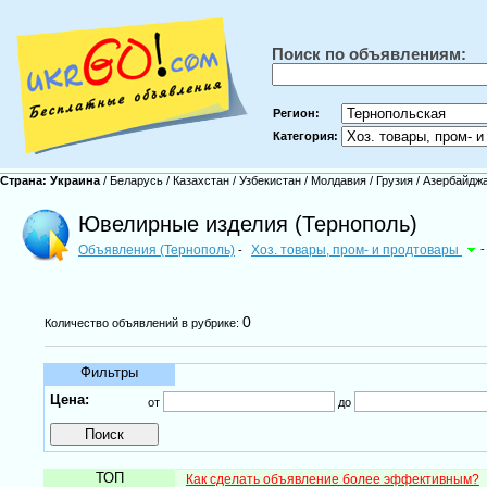
Поиск по объявлениям:
Регион:
Категория:
Страна:
Украина
/
Беларусь
/
Казахстан
/
Узбекистан
/
Молдавия
/
Грузия
/
Азербайдж
Ювелирные изделия (Тернополь)
Объявления (Тернополь)
Хоз. товары, пром- и продтовары
-
-
0
Количество объявлений в рубрике:
Фильтры
Цена:
от
до
ТОП
Как сделать объявление более эффективным?