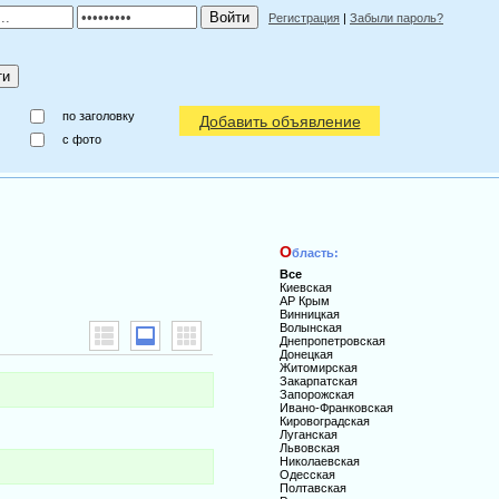
Регистрация
|
Забыли пароль?
по заголовку
Добавить объявление
c фото
О
бласть:
Все
Киевская
АР Крым
Винницкая
Волынская
Днепропетровская
Донецкая
Житомирская
Закарпатская
Запорожская
Ивано-Франковская
Кировоградская
Луганская
Львовская
Николаевская
Одесская
Полтавская