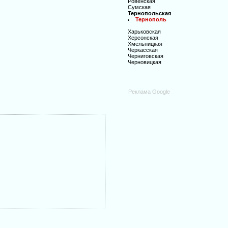
Ровенская
Сумская
Тернопольская
Тернополь
Харьковская
Херсонская
Хмельницкая
Черкасская
Черниговская
Черновицкая
Реклама Google