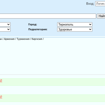
Вход:
Город:
Подкатегория:
ан
/
Армения
/
Туркмения
/
Киргизия
/
м?
м?