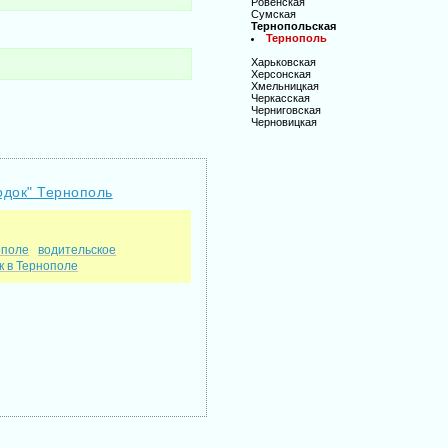
Ровенская
Сумская
Тернопольская
Тернополь
Харьковская
Херсонская
Хмельницкая
Черкасская
Черниговская
Черновицкая
одок" Тернополь
ополе
водительское
к в Тернополе