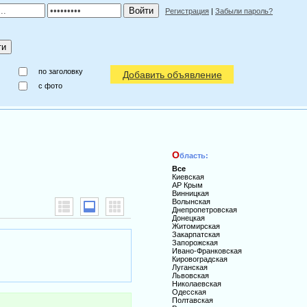
Регистрация
|
Забыли пароль?
по заголовку
Добавить объявление
c фото
О
бласть:
Все
Киевская
АР Крым
Винницкая
Волынская
Днепропетровская
Донецкая
Житомирская
Закарпатская
Запорожская
Ивано-Франковская
Кировоградская
Луганская
Львовская
Николаевская
Одесская
Полтавская