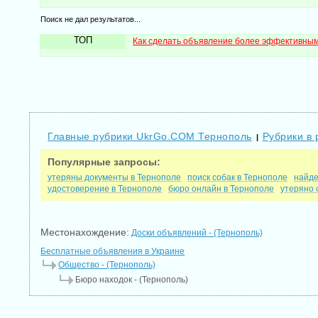
Поиск не дал результатов...
ТОП
Как сделать объявление более эффективны
Главные рубрики UkrGo.COM Тернополь
Рубрики в
|
Популярные запросы:
утеряны документы в Тернополе
поиск собак в Тернополе
найде
удостоверение в Тернополе
бюро онлайн в Тернополе
утеряно 
Местонахождение:
Доски объявлений - (Тернополь)
Бесплатные объявления в Украине
Общество - (Тернополь)
Бюро находок - (Тернополь)