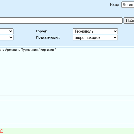
Вход:
Город:
Подкатегория:
ан
/
Армения
/
Туркмения
/
Киргизия
/
м?