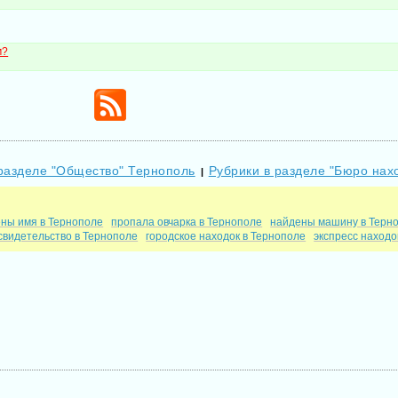
м?
 разделе "Общество" Тернополь
Рубрики в разделе "Бюро нах
|
ны имя в Тернополе
пропала овчарка в Тернополе
найдены машину в Терн
свидетельство в Тернополе
городское находок в Тернополе
экспресс находо