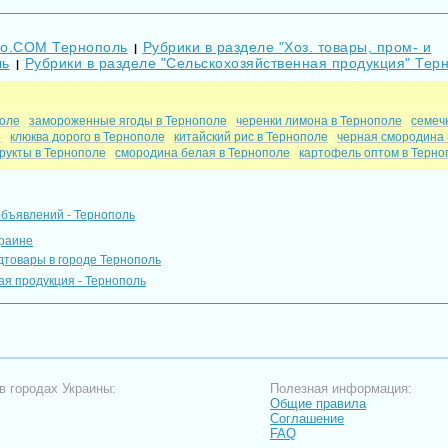
Go.COM Тернополь
Рубрики в разделе "Хоз. товары, пром- и
|
ль
Рубрики в разделе "Сельскохозяйственная продукция" Тер
|
поле
замороженные ягоды в Тернополе
черенки лимона в Тернополе
семеч
е
клюква дорого в Тернополе
китайский рис в Тернополе
черная смородина 
рукты в Тернополе
смородина белая в Тернополе
картофель оптом в Терно
объявлений - Тернополь
краине
одтовары в городе Тернополь
я продукция - Тернополь
в городах Украины:
Полезная информация:
Общие правила
Соглашение
FAQ