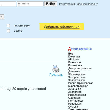
Регистрация
|
Забыли пароль?
по заголовку
Добавить объявление
c фото
Д
ругие регионы:
Все
Киевская
АР Крым
Винницкая
Волынская
Днепропетровская
Донецкая
Житомирская
Печатать
Закарпатская
Запорожская
Ивано-Франковская
Кировоградская
 понад 20 сортів у наявності.
Луганская
Львовская
Николаевская
Одесская
Полтавская
Ровенская
Сумская
Тернопольская