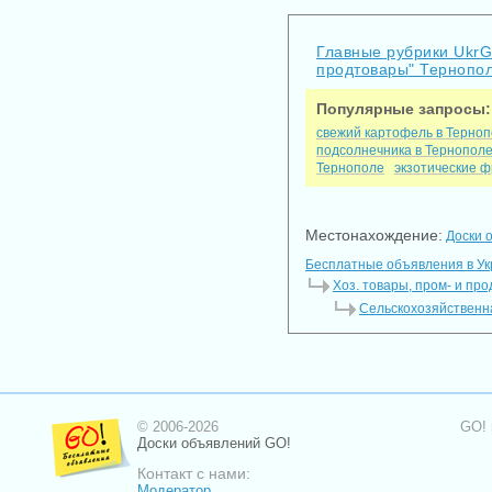
Главные рубрики Ukr
продтовары" Тернопо
Популярные запросы:
свежий картофель в Терно
подсолнечника в Тернопол
Тернополе
экзотические ф
Местонахождение:
Доски 
Бесплатные объявления в У
Хоз. товары, пром- и пр
Сельскохозяйственна
© 2006-2026
GO! 
Доски объявлений GO!
Контакт с нами:
Модератор