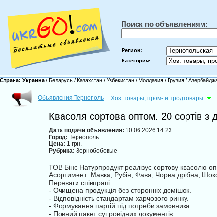
Поиск по объявлениям:
Регион:
Категория:
Страна:
Украина
/
Беларусь
/
Казахстан
/
Узбекистан
/
Молдавия
/
Грузия
/
Азербайдж
Объявления Тернополь
-
Хоз. товары, пром- и продтовары
-
Квасоля сортова оптом. 20 сортів з 
Дата подачи объявления:
10.06.2026 14:23
Город:
Тернополь
Цена:
1 грн.
Рубрика:
Зернобобовые
ТОВ Бінс Натурпродукт реалізує сортову квасолю оп
Асортимент: Мавка, Рубін, Фава, Чорна дрібна, Шокола
Переваги співпраці:
- Очищена продукція без сторонніх домішок.
- Відповідність стандартам харчового ринку.
- Формування партій під потреби замовника.
- Повний пакет супровідних документів.