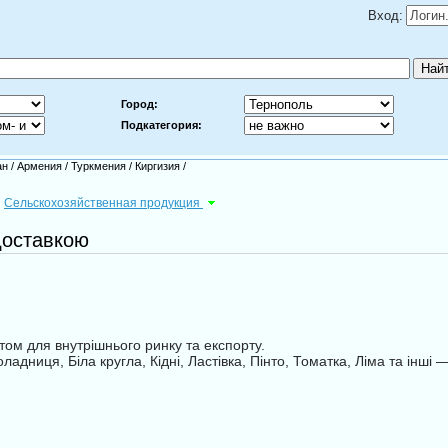
Вход:
Город:
Подкатегория:
ан
/
Армения
/
Туркмения
/
Киргизия
/
Сельскохозяйственная продукция
доставкою
том для внутрішнього ринку та експорту.
дниця, Біла кругла, Кідні, Ластівка, Пінто, Томатка, Ліма та інші —