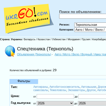
Поиск по объявлениям:
Регион:
Категория:
Страна:
Украина
/
Беларусь
/
Казахстан
/
Узбекистан
/
Молдавия
/
Грузия
/
Азербайдж
Спецтехника (Тернополь)
Объявления (Тернополь)
Авто / Мото / Вело / Водный / Авиа т
-
29
Количество объявлений в рубрике:
Фильтры
Тип:
Автокраны
Автобетоносмеситель
Автовышки
Дорож
,
,
,
самосвалы
Тяжеловозы
Экскаваторы
Другое
Автоб
,
,
,
,
Цена:
от
до
Год выпуска:
от
до