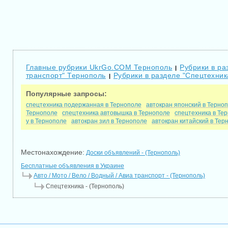
Главные рубрики UkrGo.COM Тернополь
Рубрики в ра
|
транспорт" Тернополь
Рубрики в разделе "Спецтехник
|
Популярные запросы:
спецтехника подержанная в Тернополе
автокран японский в Терно
Тернополе
спецтехника автовышка в Тернополе
спецтехника в Те
у в Тернополе
автокран зил в Тернополе
автокран китайский в Тер
Местонахождение:
Доски объявлений - (Тернополь)
Бесплатные объявления в Украине
Авто / Мото / Вело / Водный / Авиа транспорт - (Тернополь)
Спецтехника - (Тернополь)