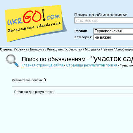
Поиск по объявлениям:
Регион:
Категория:
Страна:
Украина
/
Беларусь
/
Казахстан
/
Узбекистан
/
Молдавия
/
Грузия
/
Азербайдж
- "участок са
Поиск по объявлениям
Главная страница сайта
Страница результатов поиска
-
- "участок
0
Результатов поиска:
Поиск не дал результатов...