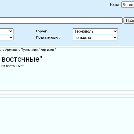
Вход:
Город:
Подкатегория:
ан
/
Армения
/
Туркмения
/
Киргизия
/
 восточные"
ния восточные"