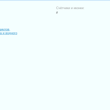
Счётчики и иконки:
//
циклов,
иа и водного