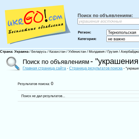
Поиск по объявлениям:
Регион:
Категория:
Страна:
Украина
/
Беларусь
/
Казахстан
/
Узбекистан
/
Молдавия
/
Грузия
/
Азербайдж
- "украшения
Поиск по объявлениям
Главная страница сайта
Страница результатов поиска
-
- "украше
0
Результатов поиска:
Поиск не дал результатов...