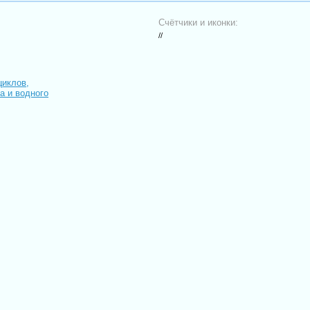
Счётчики и иконки:
//
циклов,
иа и водного