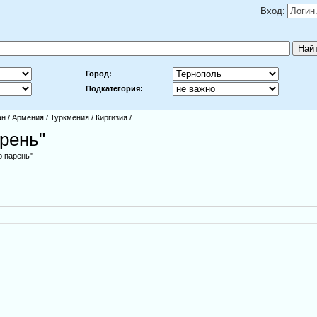
Вход:
Город:
Подкатегория:
ан
/
Армения
/
Туркмения
/
Киргизия
/
арень"
р парень"