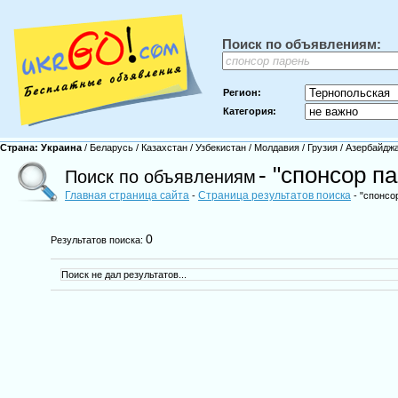
Поиск по объявлениям:
Регион:
Категория:
Страна:
Украина
/
Беларусь
/
Казахстан
/
Узбекистан
/
Молдавия
/
Грузия
/
Азербайдж
- "спонсор п
Поиск по объявлениям
Главная страница сайта
Страница результатов поиска
-
- "спонсо
0
Результатов поиска:
Поиск не дал результатов...