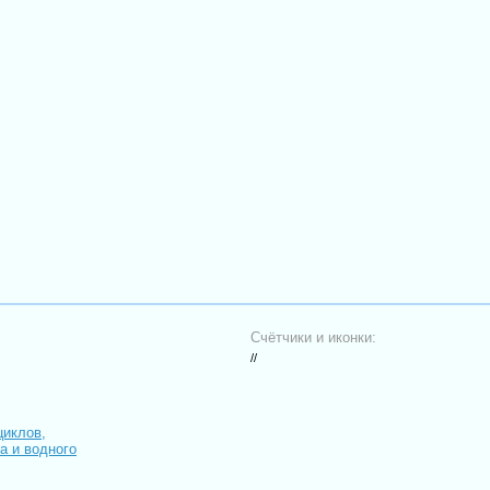
Счётчики и иконки:
//
циклов,
иа и водного