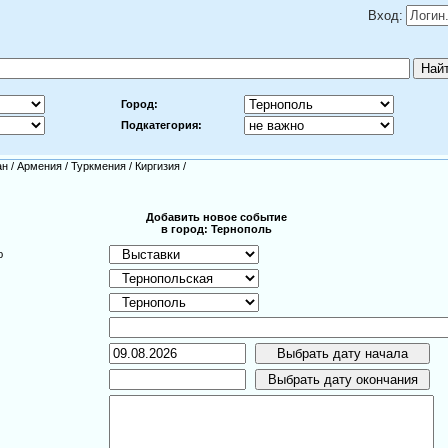
Вход:
Город:
Подкатегория:
ан
/
Армения
/
Туркмения
/
Киргизия
/
Добавить новое событие
в город: Тернополь
ю