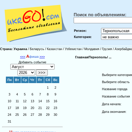
Поиск по объявлениям:
Регион:
Категория:
Страна:
Украина
/
Беларусь
/
Казахстан
/
Узбекистан
/
Молдавия
/
Грузия
/
Азербайдж
А
<<<
фиша
>>>
Главная/
Тернополь/
...
Добавить событие
Выберите категори
Пн
Вт
Ср
Чт
Пт
Сб
Вс
Выберите область
1
2
Название города
3
4
5
6
7
8
9
Название события
10
11
12
13
14
15
16
Дата начала:
17
18
19
20
21
22
23
Дата окончания:
24
25
26
27
28
29
30
31